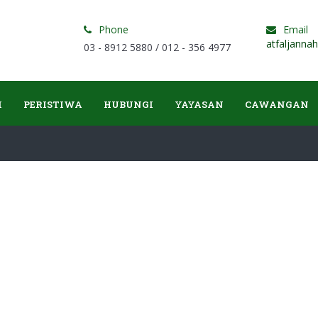
Phone
Email
atfaljanna
03 - 8912 5880 / 012 - 356 4977
I
PERISTIWA
HUBUNGI
YAYASAN
CAWANGAN