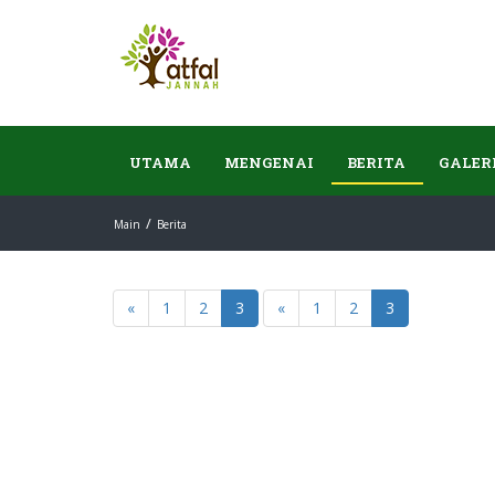
UTAMA
MENGENAI
BERITA
GALER
Main
Berita
«
1
2
3
«
1
2
3