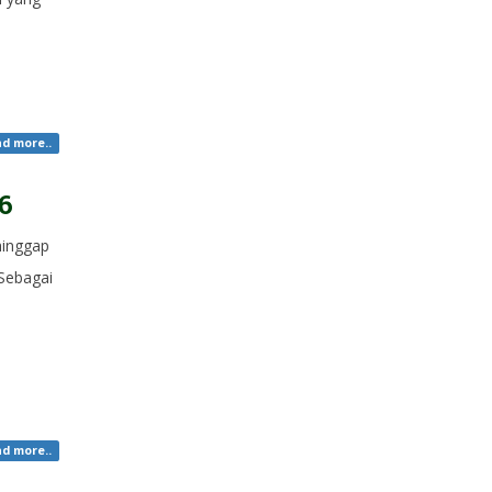
d more..
6
inggap
Sebagai
d more..