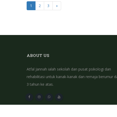
1
2
3
»
ABOUT US
Atfal Jannah ialah sekolah dan pusat psikologi dan
rehabilitasi untuk kanak-kanak dan remaja berumur da
3 tahun ke atas.