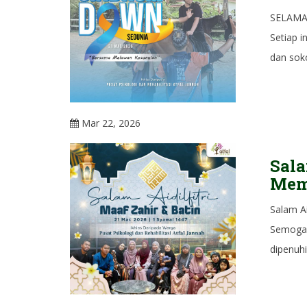
SELAMA
Setiap 
dan sok
Mar 22, 2026
Sala
Mem
Salam A
Semoga 
dipenuh