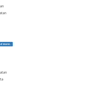
ian
atan
d more..
katan
rta