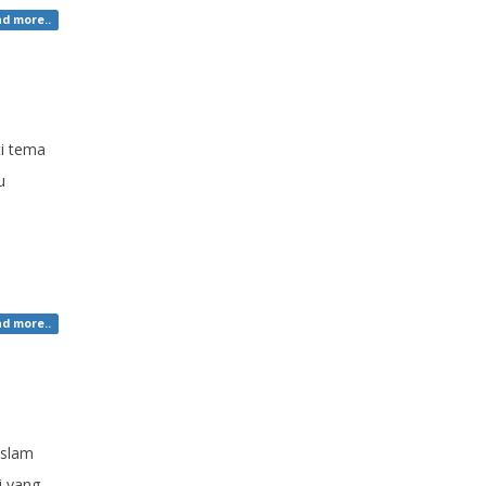
d more..
ti tema
u
d more..
slam
i yang