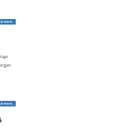
d more..
tapi
kongan
d more..
6