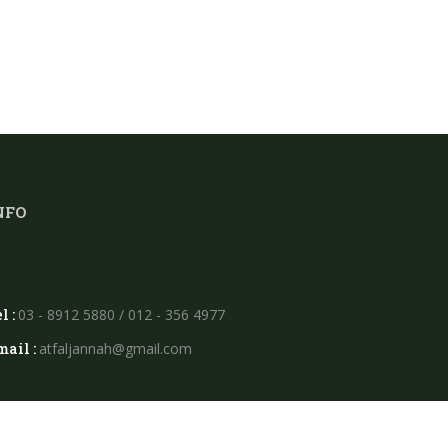
NFO
l :
03 - 8912 5880 / 012 - 356 4977
mail :
atfaljannah@gmail.com