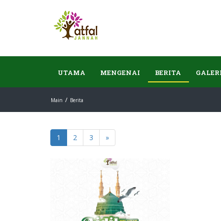
UTAMA
MENGENAI
BERITA
GALER
Main
Berita
1
2
3
»