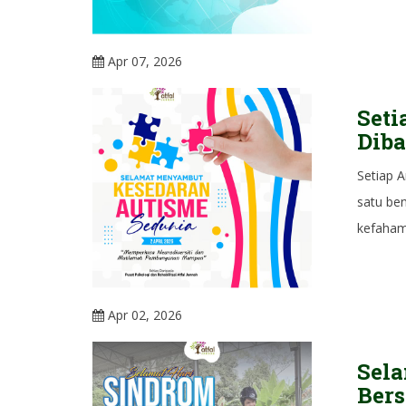
Apr 07, 2026
Seti
Dib
Setiap 
satu ben
kefaham
Apr 02, 2026
Sela
Ber