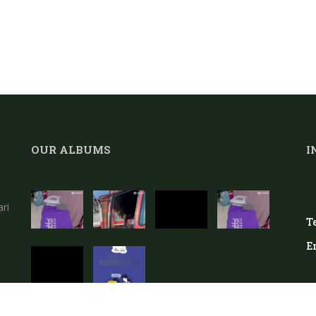
OUR ALBUMS
I
ri
Te
E