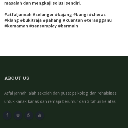
masalah dan mengkaji solusi sendiri.
#atfaljannah #selangor #kajang #bangi #cheras
#klang #bukitraja #pahang #kuantan #terangganu
#kemaman #sensoryplay #bermain
ABOUT US
Atfal Jannah ialah sekolah dan pusat psikologi dan rehabilitasi
untuk kanak-kanak dan remaja berumur dari 3 tahun ke atas.