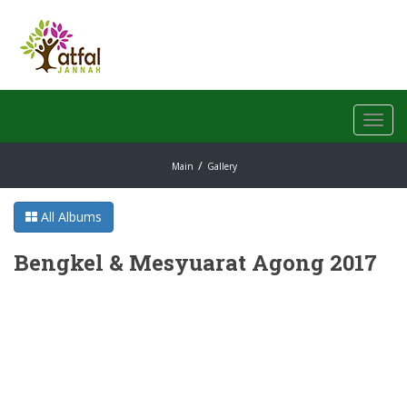
Toggl
navig
Main
Gallery
All Albums
Bengkel & Mesyuarat Agong 2017