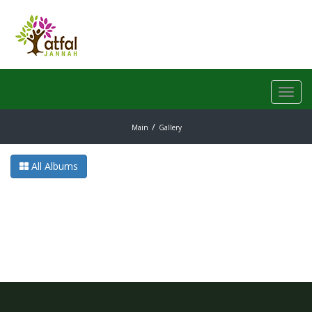
Toggl
navig
Main
Gallery
All Albums