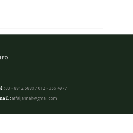
NFO
l :
03 - 8912 5880 / 012 - 356 4977
mail :
atfaljannah@gmail.com