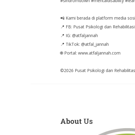
#sindromdown #mentaldisability #learni
📲 Kami berada di platform media sosi
📍 FB: Pusat Psikologi dan Rehabilitasi
📍 IG: @atfaljannah
📍 TikTok: @atfal_jannah
🌐 Portal: www.atfaljannah.com
©️2026 Pusat Psikologi dan Rehabilitas
About
Us