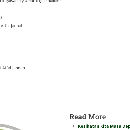
ngdisability #learningdisabilities
al:
 Atfal Jannah
i Atfal Jannah
Read
More
Kesihatan Kita Masa De