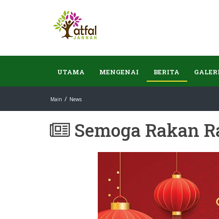
UTAMA
MENGENAI
BERITA
GALER
Main
News
Semoga Rakan R