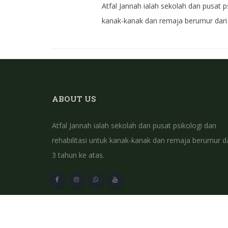
Atfal Jannah ialah sekolah dan pusat ps
kanak-kanak dan remaja berumur dari 
ABOUT US
Atfal Jannah ialah sekolah dan pusat psikologi dan
rehabilitasi untuk kanak-kanak dan remaja berumur da
3 tahun ke atas.